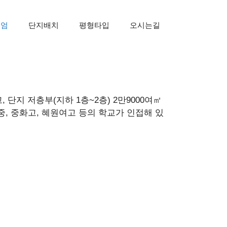
미엄
단지배치
평형타입
오시는길
단지 저층부(지하 1층~2층) 2만9000여㎡
, 중화고, 혜원여고 등의 학교가 인접해 있